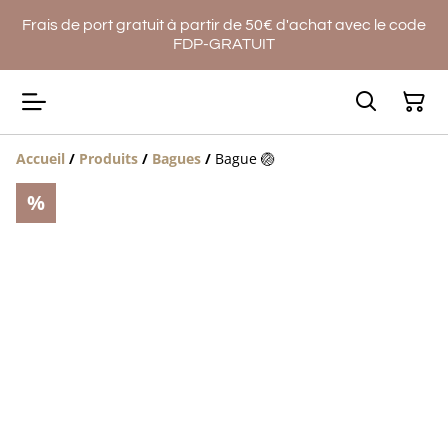
Frais de port gratuit à partir de 50€ d'achat avec le code
FDP-GRATUIT
Accueil
/
Produits
/
Bagues
/
Bague 🏐
%