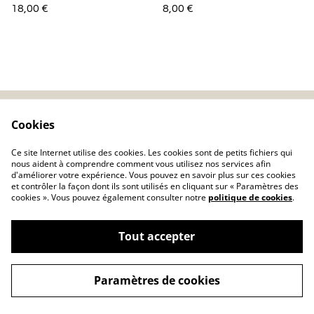
18,00 €
8,00 €
Cookies
Contactez-nous
Mentions légales
Politique de
Politique de cookie
Ce site Internet utilise des cookies. Les cookies sont de petits fichiers qui
confidentialité
nous aident à comprendre comment vous utilisez nos services afin
d'améliorer votre expérience. Vous pouvez en savoir plus sur ces cookies
et contrôler la façon dont ils sont utilisés en cliquant sur « Paramètres des
cookies ». Vous pouvez également consulter notre
politique de cookies
.
Tout accepter
©
2026
Charlolili
Paramètres de cookies
powered by