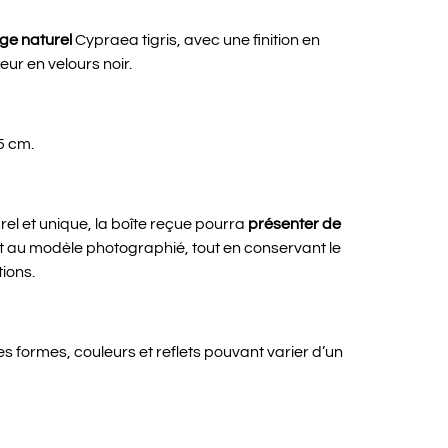
age naturel
Cypraea tigris, avec une finition en
ieur en velours noir.
5 cm.
el et unique, la boîte reçue pourra
présenter de
 au modèle photographié, tout en conservant le
ions.
s formes, couleurs et reflets pouvant varier d’un