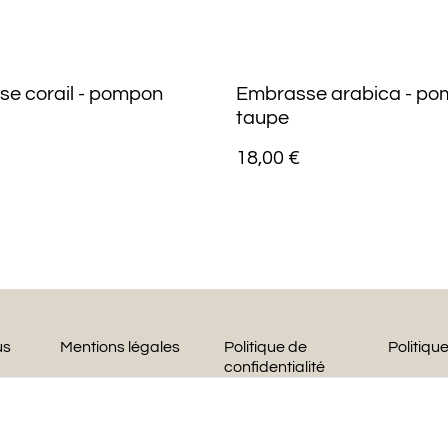
e corail - pompon
Embrasse arabica - p
taupe
18,00 €
us
Mentions légales
Politique de
Politiqu
confidentialité