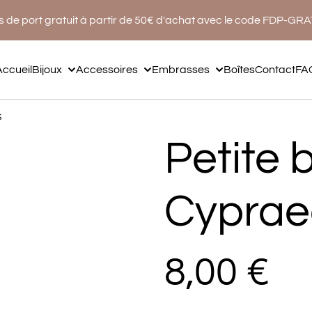
s de port gratuit à partir de 50€ d'achat avec le code FDP-GR
Accueil
Bijoux
Accessoires
Embrasses
Boîtes
Contact
FA
s
Petite b
Cypraea
8,00 €