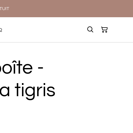
ATUIT
Q
oîte -
 tigris