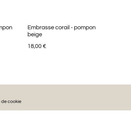
ompon
Embrasse corail - pompon
beige
18,00 €
e de cookie