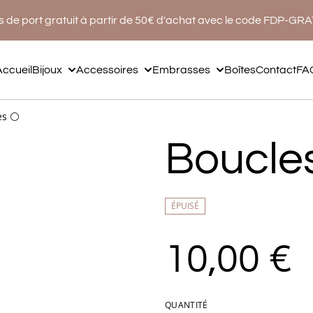
s de port gratuit à partir de 50€ d'achat avec le code FDP-GR
Accueil
Bijoux
Accessoires
Embrasses
Boîtes
Contact
FA
es ⚪️
Boucles
ÉPUISÉ
10,00 €
QUANTITÉ