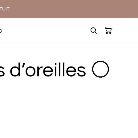
ATUIT
Q
 d’oreilles ⚪️