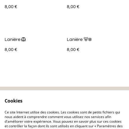
8,00 €
8,00 €
Lanière 🦁
Lanière 🐻‍❄️
8,00 €
8,00 €
Cookies
Contactez-nous
Mentions légales
Politique de
Politique de cookie
Ce site Internet utilise des cookies. Les cookies sont de petits fichiers qui
confidentialité
nous aident à comprendre comment vous utilisez nos services afin
d'améliorer votre expérience. Vous pouvez en savoir plus sur ces cookies
et contrôler la façon dont ils sont utilisés en cliquant sur « Paramètres des