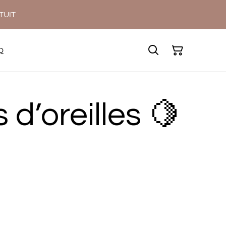
ATUIT
Q
 d’oreilles 🍋