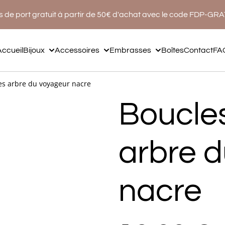
s de port gratuit à partir de 50€ d'achat avec le code FDP-GR
Accueil
Bijoux
Accessoires
Embrasses
Boîtes
Contact
FA
les arbre du voyageur nacre
Boucles
arbre 
nacre