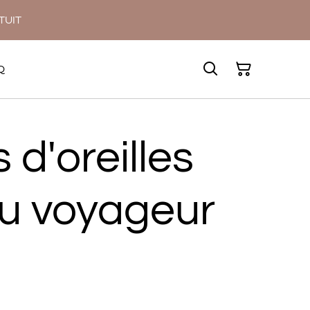
ATUIT
Q
 d'oreilles
du voyageur