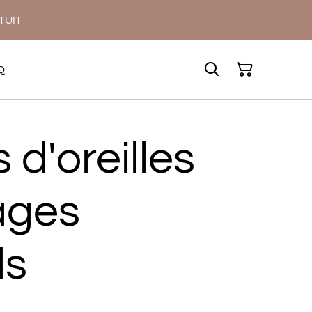
ATUIT
Q
 d'oreilles
ages
ds