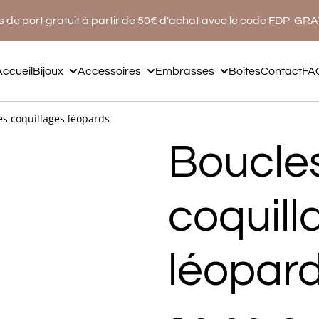
s de port gratuit à partir de 50€ d'achat avec le code FDP-GR
Accueil
Bijoux
Accessoires
Embrasses
Boîtes
Contact
FA
les coquillages léopards
Boucles
coquill
léopar