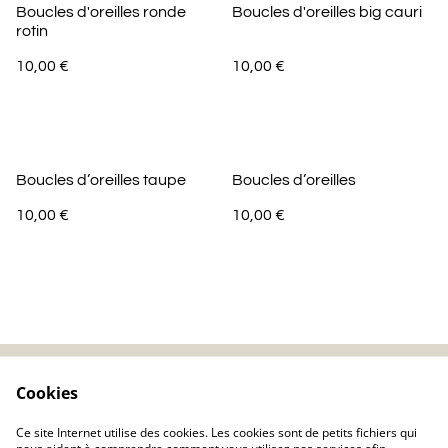
Boucles d'oreilles ronde
Boucles d'oreilles big cauri
rotin
10,00 €
10,00 €
Boucles d’oreilles taupe
Boucles d’oreilles
10,00 €
10,00 €
Cookies
Contactez-nous
Mentions légales
Politique de
Politique de cookie
Ce site Internet utilise des cookies. Les cookies sont de petits fichiers qui
confidentialité