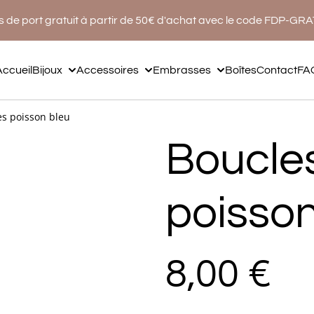
s de port gratuit à partir de 50€ d'achat avec le code FDP-GR
Accueil
Bijoux
Accessoires
Embrasses
Boîtes
Contact
FA
les poisson bleu
Boucles
poisson
8,00 €