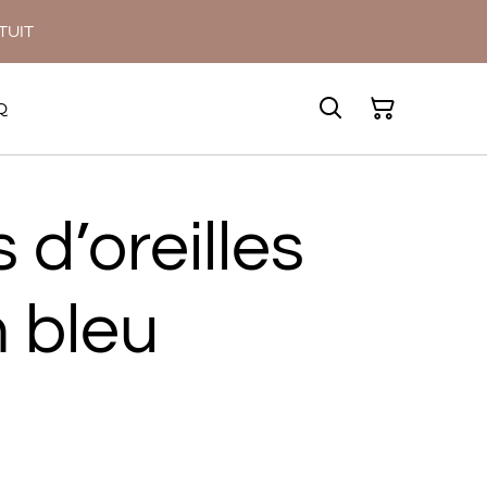
ATUIT
Q
 d’oreilles
 bleu