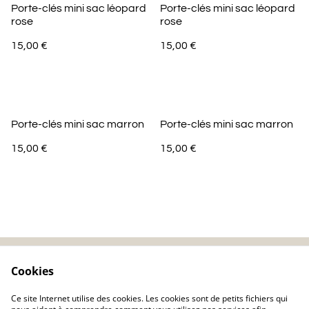
Porte-clés mini sac léopard
Porte-clés mini sac léopard
rose
rose
15,00 €
15,00 €
Porte-clés mini sac marron
Porte-clés mini sac marron
15,00 €
15,00 €
Cookies
Contactez-nous
Mentions légales
Politique de
Politique de cookie
Ce site Internet utilise des cookies. Les cookies sont de petits fichiers qui
confidentialité