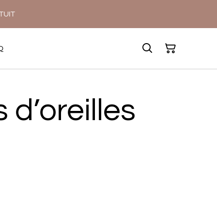
ATUIT
Q
 d’oreilles