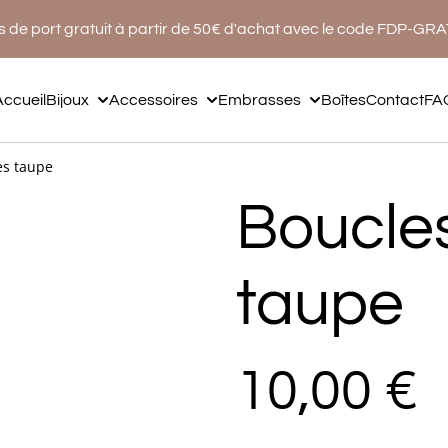
s de port gratuit à partir de 50€ d'achat avec le code FDP-GR
Accueil
Bijoux
Accessoires
Embrasses
Boîtes
Contact
FA
es taupe
Boucles
taupe
10,00 €