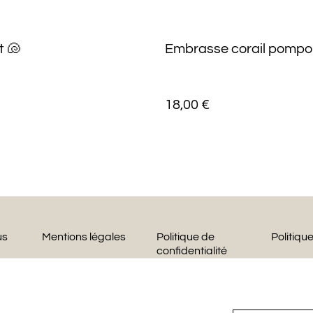
t 🐚
Embrasse corail pompo
18,00 €
us
Mentions légales
Politique de
Politiqu
confidentialité