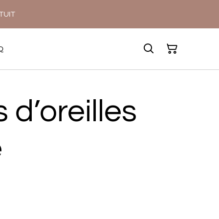
ATUIT
Q
 d’oreilles
e