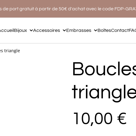
s de port gratuit à partir de 50€ d'achat avec le code FDP-GR
Accueil
Bijoux
Accessoires
Embrasses
Boîtes
Contact
FA
es triangle
Boucles
triangl
10,00 €