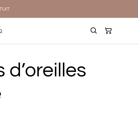
ATUIT
Q
 d’oreilles
e