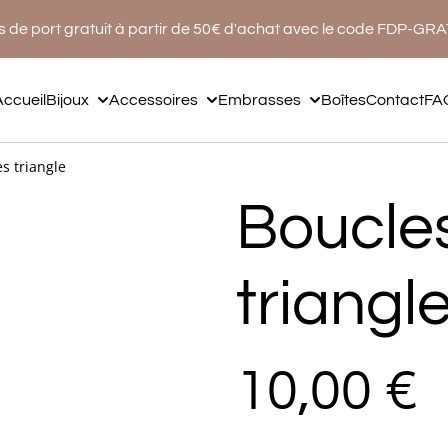
s de port gratuit à partir de 50€ d'achat avec le code FDP-GR
Accueil
Bijoux
Accessoires
Embrasses
Boîtes
Contact
FA
es triangle
Boucles
triangl
10,00 €