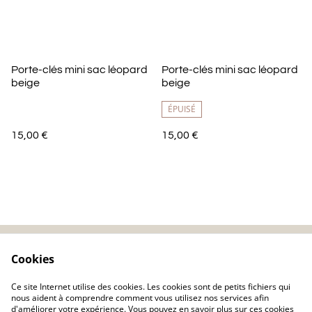
Porte-clés mini sac léopard
Porte-clés mini sac léopard
beige
beige
ÉPUISÉ
15,00 €
15,00 €
Cookies
Contactez-nous
Mentions légales
Politique de
Politique de cookie
Ce site Internet utilise des cookies. Les cookies sont de petits fichiers qui
confidentialité
nous aident à comprendre comment vous utilisez nos services afin
d'améliorer votre expérience. Vous pouvez en savoir plus sur ces cookies