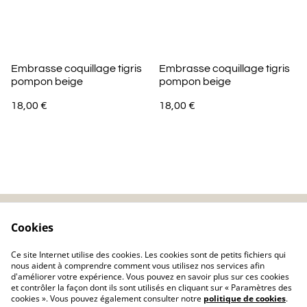
Embrasse coquillage tigris
Embrasse coquillage tigris
pompon beige
pompon beige
18,00 €
18,00 €
Cookies
Contactez-nous
Mentions légales
Politique de
Politique de cookie
Ce site Internet utilise des cookies. Les cookies sont de petits fichiers qui
confidentialité
nous aident à comprendre comment vous utilisez nos services afin
d'améliorer votre expérience. Vous pouvez en savoir plus sur ces cookies
et contrôler la façon dont ils sont utilisés en cliquant sur « Paramètres des
cookies ». Vous pouvez également consulter notre
politique de cookies
.