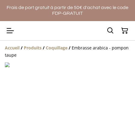
Frais de port gratuit à partir de 50€ d'achat avec le code
FDP-GRATUIT
Accueil
/
Produits
/
Coquillage
/
Embrasse arabica - pompon
taupe