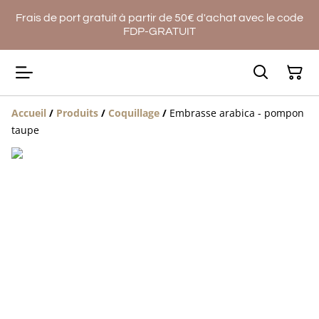
Frais de port gratuit à partir de 50€ d'achat avec le code
FDP-GRATUIT
Accueil
/
Produits
/
Coquillage
/
Embrasse arabica - pompon
taupe