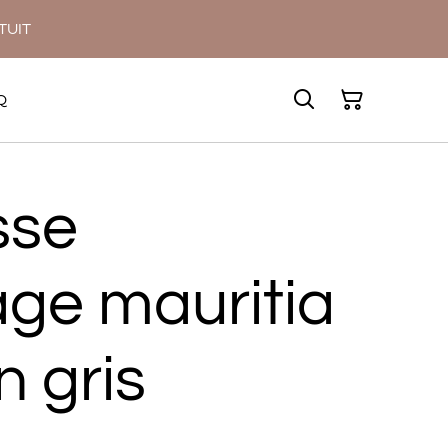
ATUIT
Q
sse
age mauritia
 gris