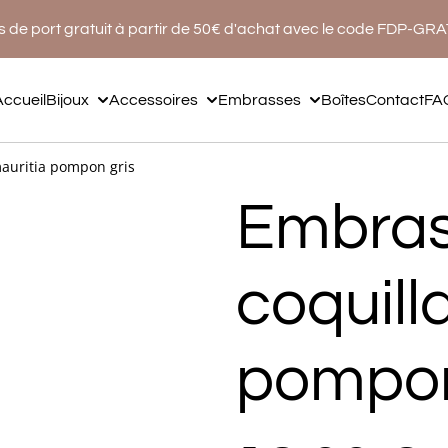
s de port gratuit à partir de 50€ d'achat avec le code FDP-GR
Accueil
Bijoux
Accessoires
Embrasses
Boîtes
Contact
FA
auritia pompon gris
Embra
coquill
pompon