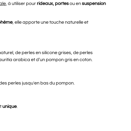
ale
, à utiliser pour
rideaux, portes
ou en
suspension
ohème
, elle apporte une touche naturelle et
urel, de perles en silicone grises, de perles
uritia arabica et d’un pompon gris en coton.
 des perles jusqu'en bas du pompon.
et
unique
.