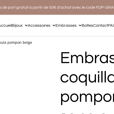
s de port gratuit à partir de 50€ d'achat avec le code FDP-GR
Accueil
Bijoux
Accessoires
Embrasses
Boîtes
Contact
FA
ovula pompon beige
Embra
coquill
pompon