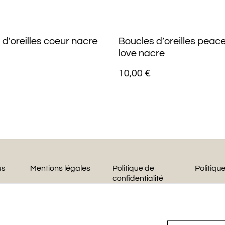
 d'oreilles coeur nacre
Boucles d’oreilles peac
love nacre
10,00 €
us
Mentions légales
Politique de
Politiqu
confidentialité