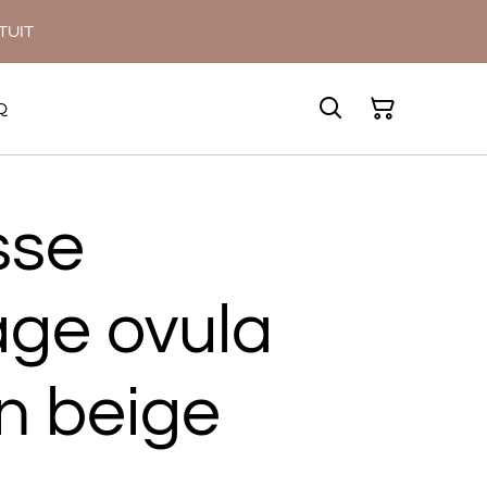
ATUIT
Q
sse
age ovula
 beige