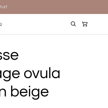
ATUIT
Q
sse
age ovula
 beige