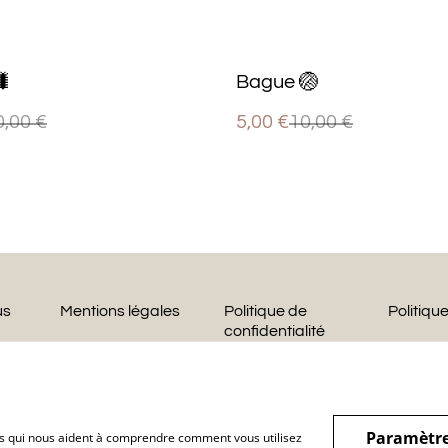
%
🐛
Bague 🏐
0,00 €
5,00 €
10,00 €
us
Mentions légales
Politique de
Politiqu
confidentialité
Paramètre
hiers qui nous aident à comprendre comment vous utilisez