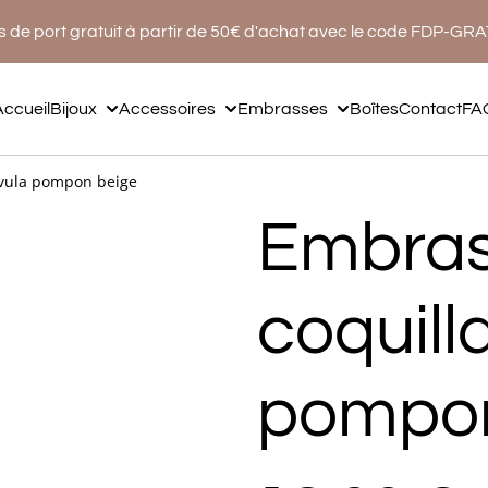
s de port gratuit à partir de 50€ d'achat avec le code FDP-GR
Accueil
Bijoux
Accessoires
Embrasses
Boîtes
Contact
FA
ovula pompon beige
Embra
coquill
pompon