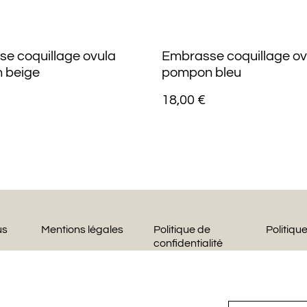
e coquillage ovula
Embrasse coquillage ov
 beige
pompon bleu
18,00 €
us
Mentions légales
Politique de
Politiqu
confidentialité