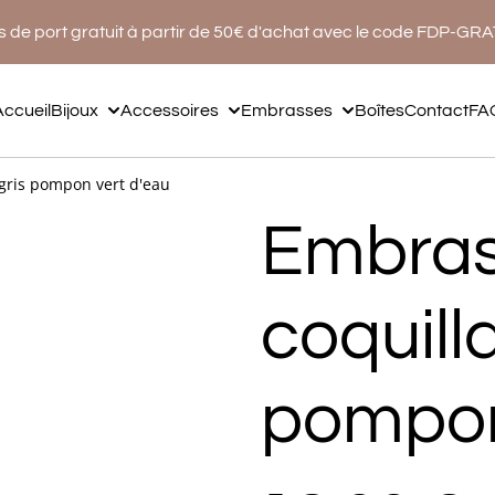
s de port gratuit à partir de 50€ d'achat avec le code FDP-GR
Accueil
Bijoux
Accessoires
Embrasses
Boîtes
Contact
FA
gris pompon vert d'eau
Embra
coquilla
pompon