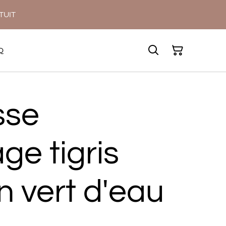
ATUIT
Q
sse
ge tigris
 vert d'eau