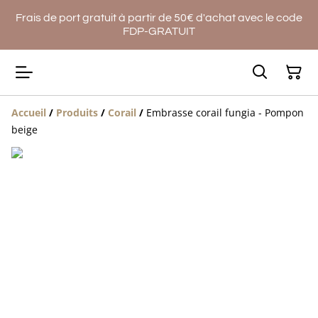
Frais de port gratuit à partir de 50€ d'achat avec le code
FDP-GRATUIT
Accueil
/
Produits
/
Corail
/
Embrasse corail fungia - Pompon
beige