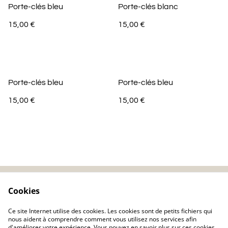
Porte-clés bleu
Porte-clés blanc
15,00 €
15,00 €
Porte-clés bleu
Porte-clés bleu
15,00 €
15,00 €
Cookies
Contactez-nous
Mentions légales
Politique de
Politique de cookie
Ce site Internet utilise des cookies. Les cookies sont de petits fichiers qui
confidentialité
nous aident à comprendre comment vous utilisez nos services afin
d'améliorer votre expérience. Vous pouvez en savoir plus sur ces cookies