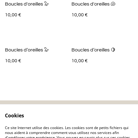
Boucles d'oreilles 🦭
Boucles d'oreilles 🐚
10,00 €
10,00 €
Boucles d’oreilles 🦭
Boucles d’oreilles 🍋
10,00 €
10,00 €
Cookies
Contactez-nous
Mentions légales
Politique de
Politique de cookie
Ce site Internet utilise des cookies. Les cookies sont de petits fichiers qui
confidentialité
nous aident à comprendre comment vous utilisez nos services afin
d'améliorer votre expérience. Vous pouvez en savoir plus sur ces cookies