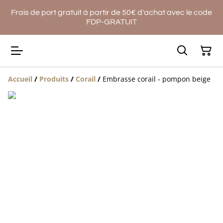
Frais de port gratuit à partir de 50€ d'achat avec le code
FDP-GRATUIT
Accueil
/
Produits
/
Corail
/
Embrasse corail - pompon beige