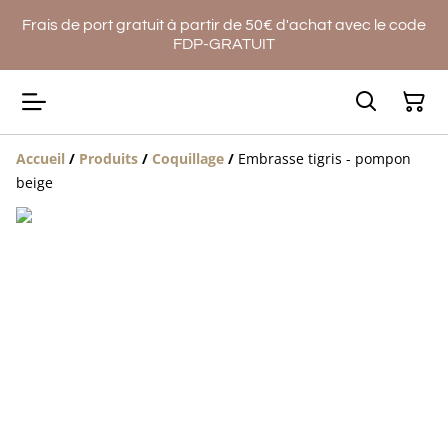
Frais de port gratuit à partir de 50€ d'achat avec le code
FDP-GRATUIT
Accueil
/
Produits
/
Coquillage
/
Embrasse tigris - pompon
beige