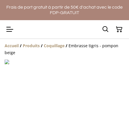
Frais de port gratuit à partir de 50€ d'achat avec le code
FDP-GRATUIT
Accueil
/
Produits
/
Coquillage
/
Embrasse tigris - pompon
beige