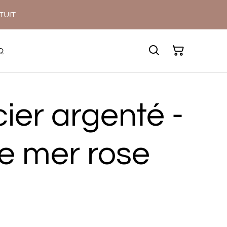
ATUIT
Q
ier argenté -
de mer rose