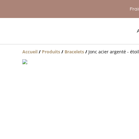
Frai
Accueil
/
Produits
/
Bracelets
/
Jonc acier argenté - éto