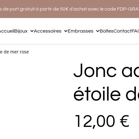
s de port gratuit à partir de 50€ d'achat avec le code FDP-GR
Accueil
Bijoux
Accessoires
Embrasses
Boîtes
Contact
FA
ile de mer rose
Jonc ac
étoile 
12,00 €