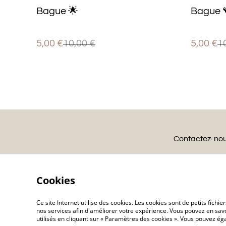
%
%
Bague 🌟
Bague 
5,00 €
10,00 €
5,00 €
1
Contactez-no
Cookies
Ce site Internet utilise des cookies. Les cookies sont de petits fic
nos services afin d'améliorer votre expérience. Vous pouvez en savoi
utilisés en cliquant sur « Paramètres des cookies ». Vous pouvez é
©
2026
Charlolili