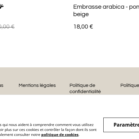
🪸
Embrasse arabica - p
beige
0,00 €
18,00 €
us
Mentions légales
Politique de
Politiqu
confidentialité
Paramètre
hiers qui nous aident à comprendre comment vous utilisez
r plus sur ces cookies et contrôler la façon dont ils sont
galement consulter notre
politique de cookies
.