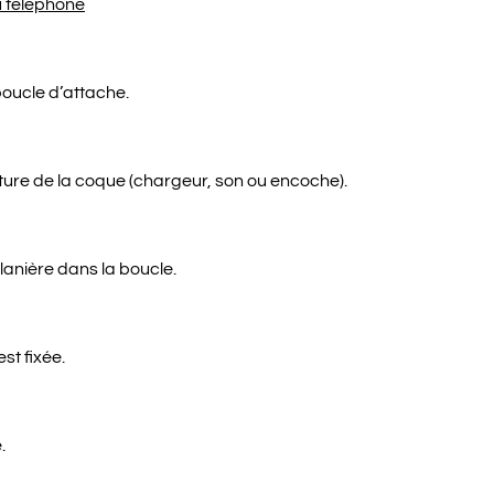
u téléphone
boucle d’attache.
ture de la coque (chargeur, son ou encoche).
 lanière dans la boucle.
est fixée.
.