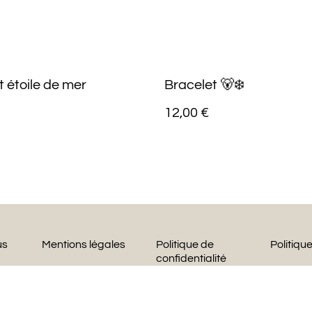
t étoile de mer
Bracelet 🐻‍❄️
12,00 €
us
Mentions légales
Politique de
Politiqu
confidentialité