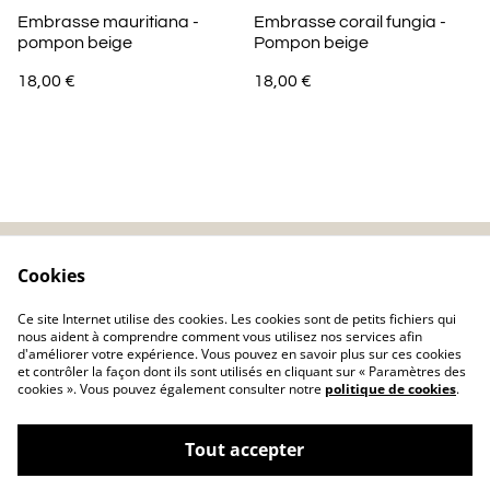
Embrasse mauritiana -
Embrasse corail fungia -
pompon beige
Pompon beige
18,00 €
18,00 €
Cookies
Contactez-nous
Mentions légales
Politique de
Politique de cookie
Ce site Internet utilise des cookies. Les cookies sont de petits fichiers qui
confidentialité
nous aident à comprendre comment vous utilisez nos services afin
d'améliorer votre expérience. Vous pouvez en savoir plus sur ces cookies
et contrôler la façon dont ils sont utilisés en cliquant sur « Paramètres des
cookies ». Vous pouvez également consulter notre
politique de cookies
.
Tout accepter
©
2026
Charlolili