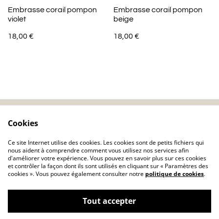
Embrasse corail pompon
Embrasse corail pompon
violet
beige
18,00 €
18,00 €
Cookies
Contactez-nous
Mentions légales
Politique de
Politique de cookie
Ce site Internet utilise des cookies. Les cookies sont de petits fichiers qui
confidentialité
nous aident à comprendre comment vous utilisez nos services afin
d'améliorer votre expérience. Vous pouvez en savoir plus sur ces cookies
et contrôler la façon dont ils sont utilisés en cliquant sur « Paramètres des
cookies ». Vous pouvez également consulter notre
politique de cookies
.
Tout accepter
©
2026
Charlolili