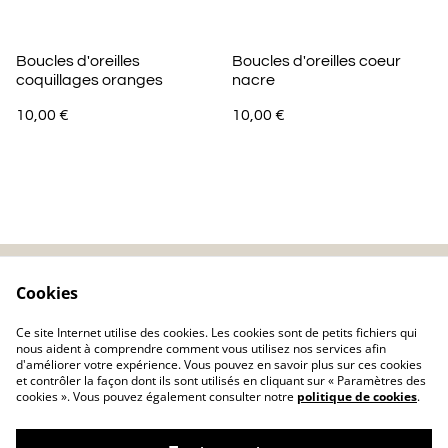
Boucles d'oreilles
Boucles d'oreilles coeur
coquillages oranges
nacre
10,00 €
10,00 €
Cookies
Contactez-nous
Mentions légales
Politique de
Politique de cookie
Ce site Internet utilise des cookies. Les cookies sont de petits fichiers qui
confidentialité
nous aident à comprendre comment vous utilisez nos services afin
d'améliorer votre expérience. Vous pouvez en savoir plus sur ces cookies
et contrôler la façon dont ils sont utilisés en cliquant sur « Paramètres des
cookies ». Vous pouvez également consulter notre
politique de cookies
.