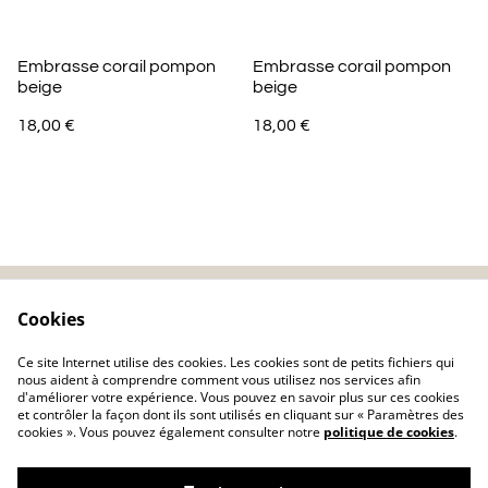
Embrasse corail pompon
Embrasse corail pompon
beige
beige
18,00 €
18,00 €
Cookies
Contactez-nous
Mentions légales
Politique de
Politique de cookie
Ce site Internet utilise des cookies. Les cookies sont de petits fichiers qui
confidentialité
nous aident à comprendre comment vous utilisez nos services afin
d'améliorer votre expérience. Vous pouvez en savoir plus sur ces cookies
et contrôler la façon dont ils sont utilisés en cliquant sur « Paramètres des
cookies ». Vous pouvez également consulter notre
politique de cookies
.