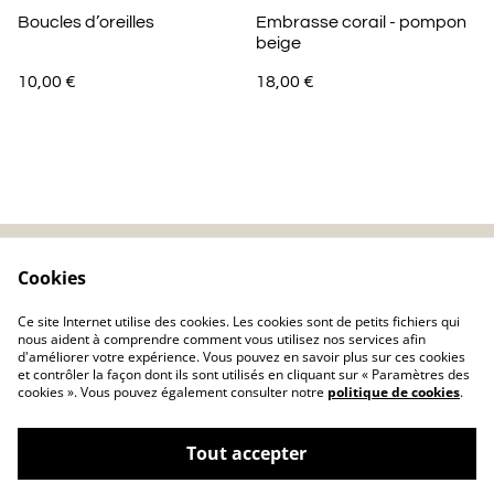
Boucles d’oreilles
Embrasse corail - pompon
beige
10,00 €
18,00 €
Cookies
Contactez-nous
Mentions légales
Politique de
Politique de cookie
Ce site Internet utilise des cookies. Les cookies sont de petits fichiers qui
confidentialité
nous aident à comprendre comment vous utilisez nos services afin
d'améliorer votre expérience. Vous pouvez en savoir plus sur ces cookies
et contrôler la façon dont ils sont utilisés en cliquant sur « Paramètres des
cookies ». Vous pouvez également consulter notre
politique de cookies
.
Tout accepter
©
2026
Charlolili