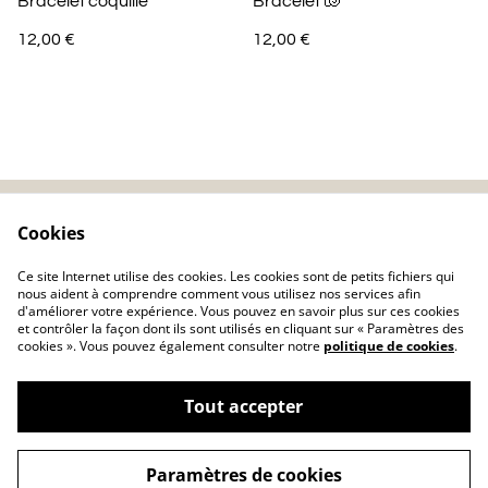
Bracelet coquille
Bracelet 🐚
12,00 €
12,00 €
Cookies
Contactez-nous
Mentions légales
Politique de
Politique de cookie
Ce site Internet utilise des cookies. Les cookies sont de petits fichiers qui
confidentialité
nous aident à comprendre comment vous utilisez nos services afin
d'améliorer votre expérience. Vous pouvez en savoir plus sur ces cookies
et contrôler la façon dont ils sont utilisés en cliquant sur « Paramètres des
cookies ». Vous pouvez également consulter notre
politique de cookies
.
Tout accepter
©
2026
Charlolili
Paramètres de cookies