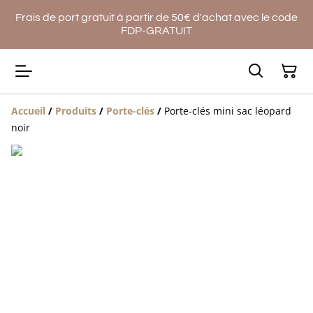
Frais de port gratuit à partir de 50€ d'achat avec le code
FDP-GRATUIT
Accueil
/
Produits
/
Porte-clés
/
Porte-clés mini sac léopard
noir