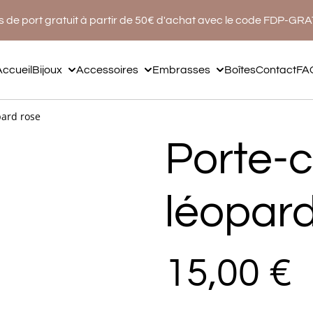
s de port gratuit à partir de 50€ d'achat avec le code FDP-GR
Accueil
Bijoux
Accessoires
Embrasses
Boîtes
Contact
FA
pard rose
Porte-c
léopard
15,00 €