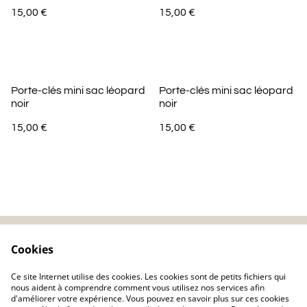
15,00 €
15,00 €
Porte-clés mini sac léopard
Porte-clés mini sac léopard
noir
noir
15,00 €
15,00 €
Cookies
Contactez-nous
Mentions légales
Politique de
Politique de cookie
Ce site Internet utilise des cookies. Les cookies sont de petits fichiers qui
confidentialité
nous aident à comprendre comment vous utilisez nos services afin
d'améliorer votre expérience. Vous pouvez en savoir plus sur ces cookies